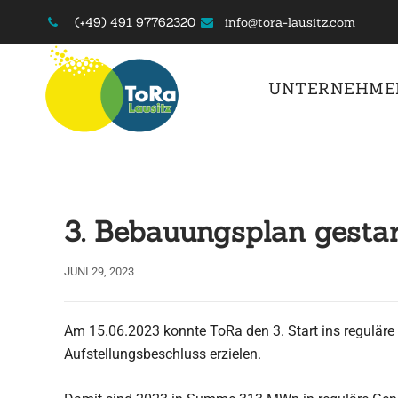
Skip
(+49) 491 97762320
info@tora-lausitz.com
to
content
UNTERNEHME
3. Bebauungsplan gestar
JUNI 29, 2023
Am 15.06.2023 konnte ToRa den 3. Start ins regulär
Aufstellungsbeschluss erzielen.